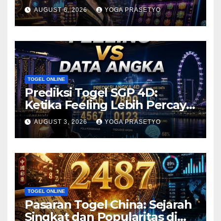
Diketahui
AUGUST 6, 2026
YOGA PRASETYO
TOGEL ONLINE
Prediksi Togel SGP 4D:
Ketika Feeling Lebih Percaya
Diri daripada Alarm
AUGUST 3, 2026
YOGA PRASETYO
TOGEL ONLINE
Pasaran Togel China: Sejarah
Singkat dan Popularitas di