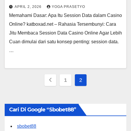
APRIL 2, 2026
YOGA PRASETYO
Memahami Dasar: Apa Itu Session Data dalam Casino
Online? katboxad.net – Rahasia Tersembunyi: Cara
Jitu Membaca Session Data Casino Online Agar Lebih
Cuan dimulai dari satu konsep penting: session data.
…
Posts
1
2
pagination
Cari Di Google “sbobet88”
sbobet88