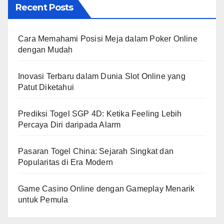
Recent Posts
Cara Memahami Posisi Meja dalam Poker Online
dengan Mudah
Inovasi Terbaru dalam Dunia Slot Online yang
Patut Diketahui
Prediksi Togel SGP 4D: Ketika Feeling Lebih
Percaya Diri daripada Alarm
Pasaran Togel China: Sejarah Singkat dan
Popularitas di Era Modern
Game Casino Online dengan Gameplay Menarik
untuk Pemula