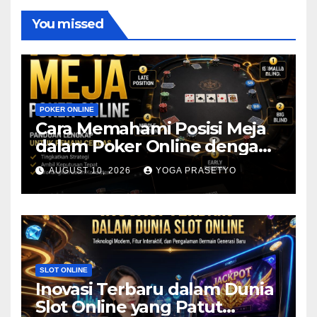
You missed
POKER ONLINE
Cara Memahami Posisi Meja
dalam Poker Online dengan
Mudah
AUGUST 10, 2026
YOGA PRASETYO
SLOT ONLINE
Inovasi Terbaru dalam Dunia
Slot Online yang Patut