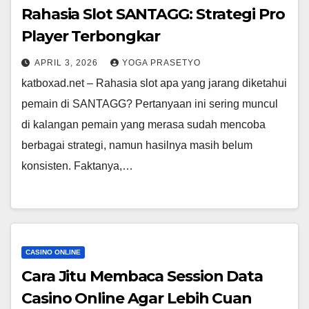
Rahasia Slot SANTAGG: Strategi Pro
Player Terbongkar
APRIL 3, 2026
YOGA PRASETYO
katboxad.net – Rahasia slot apa yang jarang diketahui
pemain di SANTAGG? Pertanyaan ini sering muncul
di kalangan pemain yang merasa sudah mencoba
berbagai strategi, namun hasilnya masih belum
konsisten. Faktanya,…
CASINO ONLINE
Cara Jitu Membaca Session Data
Casino Online Agar Lebih Cuan